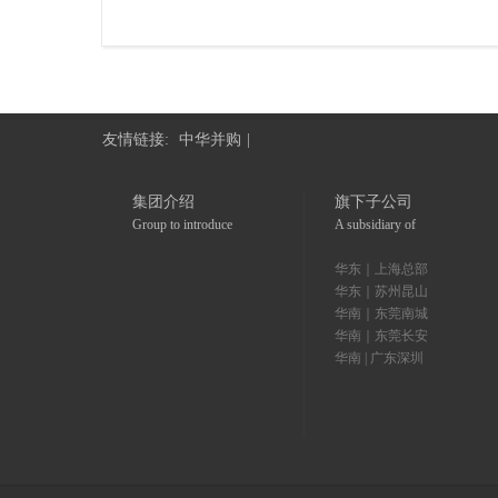
友情链接:
中华并购
|
集团介绍
旗下子公司
Group to introduce
A subsidiary of
华东｜上海总部
华东｜苏州昆山
华南｜东莞南城
华南｜东莞长安
华南 | 广东深圳