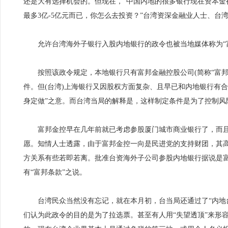
还是大有选择机会的。但现在，“中国内地的很多银行现在资本金
最多3亿-5亿元而已，你怎么去投资？”台湾资深金融业人士、台
允许台湾海外子银行入股内地银行的政令也被当地媒体称为“
按照该政令规定，本地银行只有富邦金融控股公司(简称“富邦金
件。但(台湾)上海银行又因股权方面复杂、且早已和内地银行有
身定做”之意。而台湾当局的解释是，这样制定条件是为了控制风
富邦金控早在几年前就已考虑参股厦门城市商业银行了，而且也
愿。知情人士透露，由于富邦金控一向是民进党的支持财团，其
方关系有些若即若离。批准台资海外子公司参股内地银行据说是
有“富邦条款”之说。
台湾民众当然没有忘记，就在本月初，台当局还通过了“内地台
们认为此政令的目的是为了拉选票。甚至有人用“失望透顶”来形容