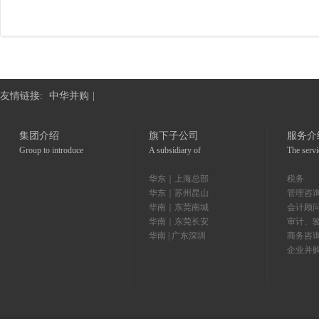
友情链接:
中华并购
|
集团介绍
旗下子公司
服务介
Group to introduce
A subsidiary of
The servi
华东｜上海总部
税务
华东｜苏州昆山
管理咨
华南｜东莞南城
会计顾
华南｜东莞长安
审计、
华南 | 广东深圳
商务咨
企业并