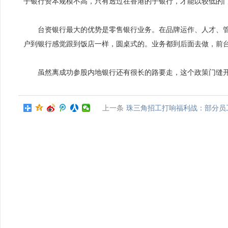
子银行资本规模不高，只有透过在香港的子银行，才能以较低的门
台资银行最大的优势是零售银行业务。在品牌运作、人才、管理
户到银行感觉跟到饭店一样，圆桌式的。业务都到后面去做，前台
虽然离成功参股内地银行还有很长的路要走，这个政策门缝开得
上一条
珠三角招工打响福利战：部分员