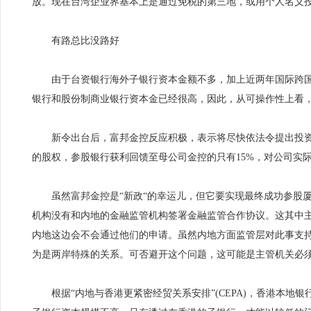
放。现在台湾企业界基本上是通过免税的第三地，或用个人名义投
有路总比没路好
由于台资银行海外子银行资本金额不多，加上近两年国际跨国
银行和股份制商业银行资本金已经很高，因此，从可操作性上看
新令出台后，富邦金控反应积极，表示将尽快依法令提出投资内
的股权，参股银行获利回馈至母公司金控的只有15%，对公司实
虽然富邦金控是“新政“的幸运儿，但它要实现最终成功参股厦
机构没有和内地的金融监管机构签署金融监管合作协议。这其中
内地这边会不会通过他们的申请。虽然内地方面监管层对此事支
为是两岸特殊的关系。可否避开这个问题，这可能是主管机关必须
根据“内地与香港更紧密经贸关系安排”(CEPA)，香港本地银