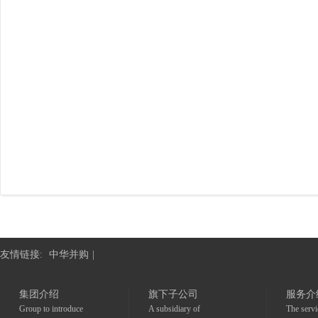
友情链接:
中华并购
|
集团介绍
旗下子公司
服务介
Group to introduce
A subsidiary of
The servi