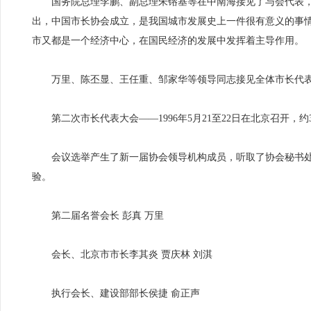
国务院总理李鹏、副总理朱镕基等在中南海接见了与会代表，
出，中国市长协会成立，是我国城市发展史上一件很有意义的事
市又都是一个经济中心，在国民经济的发展中发挥着主导作用。
万里、陈丕显、王任重、邹家华等领导同志接见全体市长代表
第二次市长代表大会——1996年5月21至22日在北京召开，约
会议选举产生了新一届协会领导机构成员，听取了协会秘书处工
验。
第二届名誉会长 彭真 万里
会长、北京市市长李其炎 贾庆林 刘淇
执行会长、建设部部长侯捷 俞正声