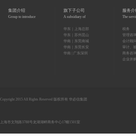
集团介绍
旗下子公司
服务介
Group to introduce
A subsidiary of
The servi
华东｜上海总部
税务
华东｜苏州昆山
管理咨
华南｜东莞南城
会计顾
华南｜东莞长安
审计、
华南 | 广东深圳
商务咨
企业并
Copyright 2015 All Rights Reserved 版权所有 华必信集团
上海市文翔路3788号龙湖湖畔商务中心17幢1501室